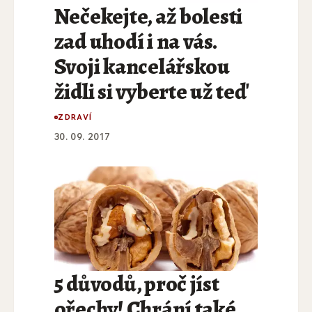
Nečekejte, až bolesti
zad uhodí i na vás.
Svoji kancelářskou
židli si vyberte už teď
ZDRAVÍ
30. 09. 2017
5 důvodů, proč jíst
ořechy! Chrání také