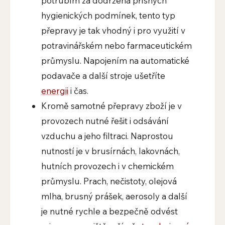
potrubím za dodržená přísných
hygienických podmínek, tento typ
přepravy je tak vhodný i pro využití v
potravinářském nebo farmaceutickém
průmyslu. Napojením na automatické
podavače a další stroje ušetříte
energii
i čas.
Kromě samotné přepravy zboží je v
provozech nutné řešit i odsávání
vzduchu a jeho filtraci. Naprostou
nutností je v brusírnách, lakovnách,
hutních provozech i v chemickém
průmyslu. Prach, nečistoty, olejová
mlha, brusný prášek, aerosoly a další
je nutné rychle a bezpečně odvést