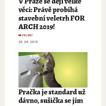
V Praze se dějí velké
věci: Právě probíhá
stavební veletrh FOR
ARCH 2019!
BYDLENÍ
20. 09. 2019
Pračka je standard už
dávno, sušička se jím