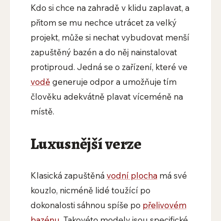
Kdo si chce na zahradě v klidu zaplavat, a
přitom se mu nechce utrácet za velký
projekt, může si nechat vybudovat menší
zapuštěný bazén a do něj nainstalovat
protiproud. Jedná se o zařízení, které ve
vodě
generuje odpor a umožňuje tím
člověku adekvátně plavat víceméně na
místě.
Luxusnější verze
Klasická zapuštěná
vodní plocha
má své
kouzlo, nicméně lidé toužící po
dokonalosti sáhnou spíše po
přelivovém
bazénu
. Takovéto modely jsou specifické