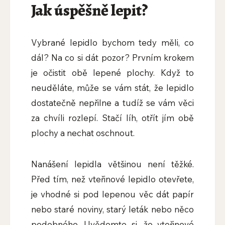
Jak úspěšně lepit?
Vybrané lepidlo bychom tedy měli, co
dál? Na co si dát pozor? Prvním krokem
je očistit obě lepené plochy. Když to
neuděláte, může se vám stát, že lepidlo
dostatečně nepřilne a tudíž se vám věci
za chvíli rozlepí. Stačí líh, otřít jím obě
plochy a nechat oschnout.
Nanášení lepidla většinou není těžké.
Před tím, než vteřinové lepidlo otevřete,
je vhodné si pod lepenou věc dát papír
nebo staré noviny, starý leták nebo něco
podobného. Uvědomte si, že vteřinové