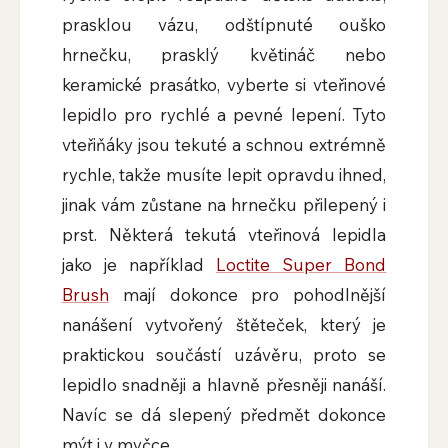
prasklou vázu, odštípnuté ouško
hrnečku, prasklý květináč nebo
keramické prasátko, vyberte si vteřinové
lepidlo pro rychlé a pevné lepení. Tyto
vteřiňáky jsou tekuté a schnou extrémně
rychle, takže musíte lepit opravdu ihned,
jinak vám zůstane na hrnečku přilepený i
prst. Některá tekutá vteřinová lepidla
jako je například
Loctite Super Bond
Brush
mají dokonce pro pohodlnější
nanášení vytvořený štěteček, který je
praktickou součástí uzávěru, proto se
lepidlo snadněji a hlavně přesněji nanáší.
Navíc se dá slepený předmět dokonce
mýt i v myčce.