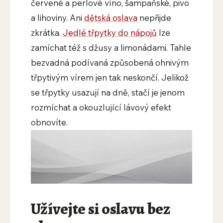
červené a perlové víno, šampaňské, pivo
a lihoviny. Ani
dětská oslava
nepřijde
zkrátka.
Jedlé třpytky do nápojů
lze
zamíchat též s džusy a limonádami. Tahle
bezvadná podívaná způsobená ohnivým
třpytivým vírem jen tak neskončí. Jelikož
se třpytky usazují na dně, stačí je jenom
rozmíchat a okouzlující lávový efekt
obnovíte.
Užívejte si oslavu bez