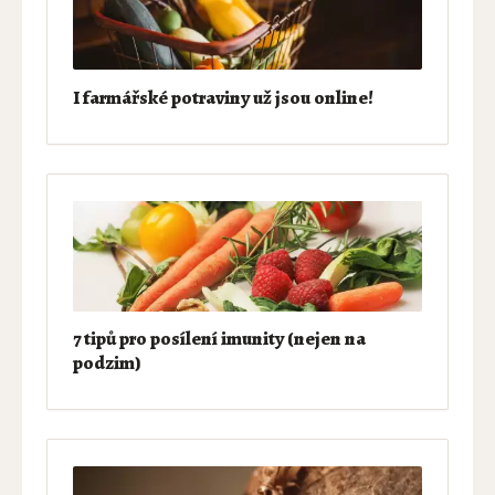
I farmářské potraviny už jsou online!
7 tipů pro posílení imunity (nejen na
podzim)