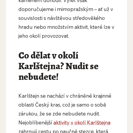
kamenem dohodil. Výlet však
doporučujeme i mimopražským – ať už v
souvislosti s návštěvou středověkého
hradu nebo množstvím aktivit, které lze v
jeho okolí provozovat.
Co dělat v okolí
Karlštejna? Nudit se
nebudete!
Karlštejn se nachází v chráněné krajinné
oblasti Český kras, což je samo o sobě
zárukou, že se zde nebudete nudit.
Nejoblíbenější
aktivity v okolí Karlštejna
zahrnují cestu po naučné stezce, která