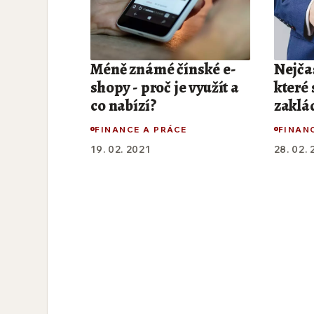
Méně známé čínské e-
Nejčas
shopy - proč je využít a
které
co nabízí?
zaklád
FINANCE A PRÁCE
FINAN
19. 02. 2021
28. 02.