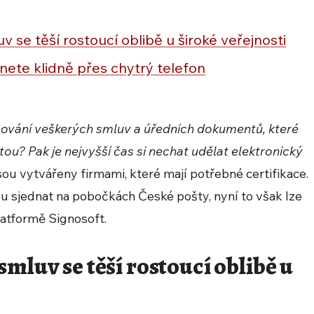
v se těší rostoucí oblibě u široké veřejnosti
nete klidně přes chytrý telefon
sování veškerých smluv a úředních dokumentů, které
tou? Pak je nejvyšší čas si nechat udělat elektronický
u vytvářeny firmami, které mají potřebné certifikace.
su sjednat na pobočkách České pošty, nyní to však lze
platformě Signosoft.
mluv se těší rostoucí oblibě u