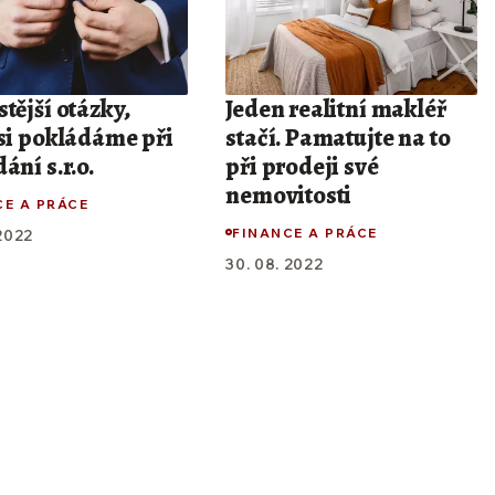
tější otázky,
Jeden realitní makléř
 si pokládáme při
stačí. Pamatujte na to
ání s.r.o.
při prodeji své
nemovitosti
CE A PRÁCE
FINANCE A PRÁCE
 2022
30. 08. 2022