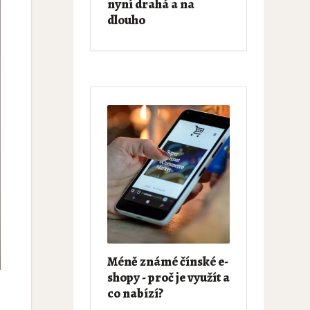
nyní drahá a na
dlouho
Méně známé čínské e-
shopy - proč je využít a
co nabízí?