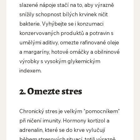
slazené nápoje stačí na to, aby výrazně
snížily schopnost bílých krvinek ničit
bakterie. Vyhýbejte se i konzumaci
konzervovaných produktů a potravin s
umělými aditivy, omezte rafinované oleje
a margaríny, hotové omáčky a obilninové
výrobky s vysokým glykemickým
indexem.
2. Omezte stres
Chronický stres je velkým "pomocníkem"
při ničení imunity. Hormony kortizol a
adrenalin, které se do krve vylučují
během stresových situací, totiž výrazně