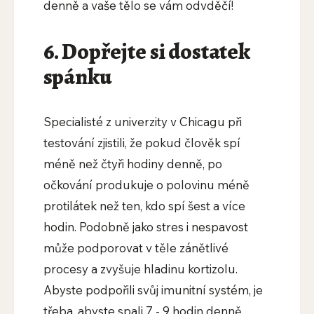
denně a vaše tělo se vám odvděčí!
6. Dopřejte si dostatek
spánku
Specialisté z univerzity v Chicagu při
testování zjistili, že pokud člověk spí
méně než čtyři hodiny denně, po
očkování produkuje o polovinu méně
protilátek než ten, kdo spí šest a více
hodin. Podobně jako stres i nespavost
může podporovat v těle zánětlivé
procesy a zvyšuje hladinu kortizolu.
Abyste podpořili svůj imunitní systém, je
třeba, abyste spali 7 - 9 hodin denně.