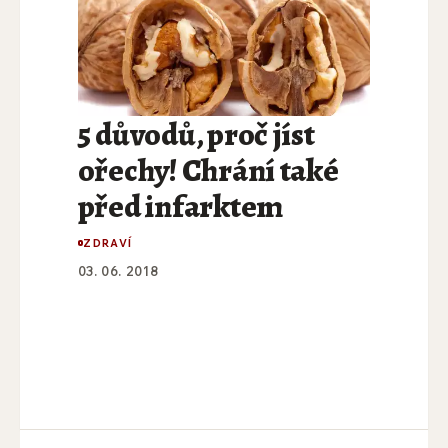
5 důvodů, proč jíst
ořechy! Chrání také
před infarktem
ZDRAVÍ
03. 06. 2018