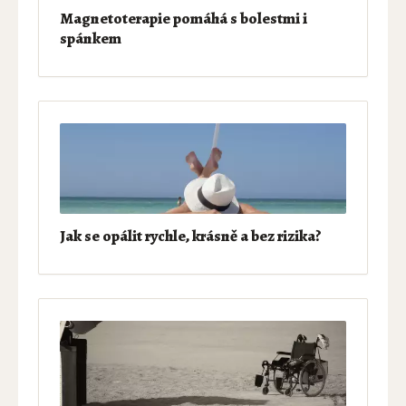
Magnetoterapie pomáhá s bolestmi i
spánkem
Jak se opálit rychle, krásně a bez rizika?