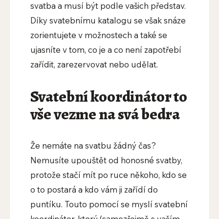
svatba a musí být podle vašich představ.
Díky svatebnímu katalogu se však snáze
zorientujete v možnostech a také se
ujasníte v tom, co je a co není zapotřebí
zařídit, zarezervovat nebo udělat.
Svatební koordinátor to
vše vezme na svá bedra
Že nemáte na svatbu žádný čas?
Nemusíte upouštět od honosné svatby,
protože stačí mít po ruce někoho, kdo se
o to postará a kdo vám ji zařídí do
puntíku. Touto pomocí se myslí svatební
koordinátor, který (samozřejmě s vaším