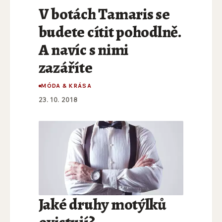
V botách Tamaris se
budete cítit pohodlně.
A navíc s nimi
zazáříte
MÓDA & KRÁSA
23. 10. 2018
Jaké druhy motýlků
existují?