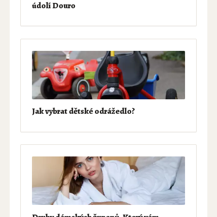
údolí Douro
Jak vybrat dětské odrážedlo?
Druhy dámských županů. Který vám