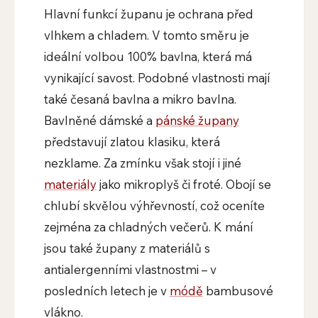
Hlavní funkcí županu je ochrana před
vlhkem a chladem. V tomto směru je
ideální volbou 100% bavlna, která má
vynikající savost. Podobné vlastnosti mají
také česaná bavlna a mikro bavlna.
Bavlněné dámské a
pánské župany
představují zlatou klasiku, která
nezklame. Za zmínku však stojí i jiné
materiály
jako mikroplyš či froté. Obojí se
chlubí skvělou výhřevností, což oceníte
zejména za chladných večerů. K mání
jsou také župany z materiálů s
antialergenními vlastnostmi – v
posledních letech je v
módě
bambusové
vlákno.