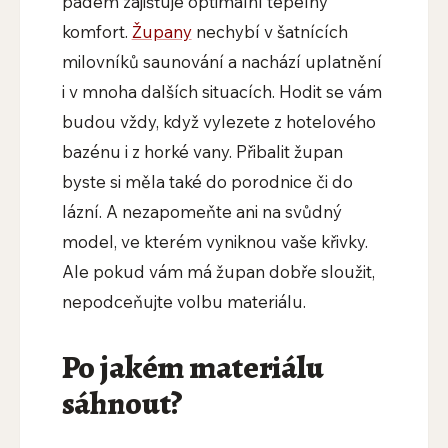
pádem zajišťuje optimální tepelný
komfort.
Župany
nechybí v šatnících
milovníků saunování a nachází uplatnění
i v mnoha dalších situacích. Hodit se vám
budou vždy, když vylezete z hotelového
bazénu i z horké vany. Přibalit župan
byste si měla také do porodnice či do
lázní. A nezapomeňte ani na svůdný
model, ve kterém vyniknou vaše křivky.
Ale pokud vám má župan dobře sloužit,
nepodceňujte volbu materiálu.
Po jakém materiálu
sáhnout?