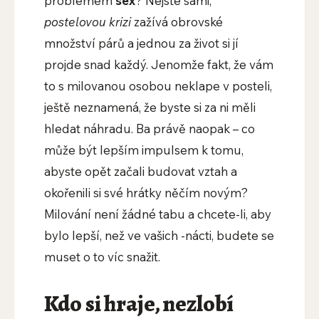
problémem
sex
? Nejste sami,
postelovou krizi
zažívá obrovské
množství párů a jednou za život si jí
projde snad každý. Jenomže fakt, že vám
to s milovanou osobou neklape v posteli,
ještě neznamená, že byste si za ni měli
hledat náhradu. Ba právě naopak – co
může být lepším impulsem k tomu,
abyste opět začali budovat vztah a
okořenili si své hrátky něčím novým?
Milování není žádné tabu a chcete-li, aby
bylo lepší, než ve vašich -nácti, budete se
muset o to víc snažit.
Kdo si hraje, nezlobí