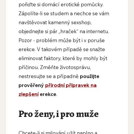
pořiďte si domácí erotické pomůcky.
Zápolíte-li se studem a nechce se vám
navštěvovat kamenný sexshop,
objednejte si pár „hraček“ na internetu.
Pozor - problém může být i v poruše
erekce. V takovém případě se snažte
eliminovat faktory, které by mohly být
příčinou. Změňte životosprávu,
nestresujte se a případně
použijte
prověřený
přírodní přípravek na
zlepšení
erekce
.
Pro ženy, i pro muže
Chcete-li si milování užít naplno a