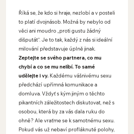
Říká se, že kdo si hraje, nezlobí a v posteli
to platí dvojnásob. Možná by nebylo od
věci ani moudro „proti gustu žádný
dišputát“. Je to tak, každý z nás si ideální
milování představuje úplně jinak.
Zeptejte se svého partnera, co mu
chybí a co se mu nelíbí. To samé
udělejte i vy.
Každému vášnivému sexu
předchází upřímná komunikace a
domluva. Vždyť s kým jiným o těchto
pikantních záležitostech diskutovat, než s
osobou, která by za vás dala ruku do
ohně? Ale vraťme se k samotnému sexu.
Pokud vás už nebaví profláknuté polohy,