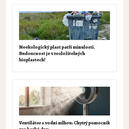
Neekologický plast patří minulosti.
Budoucnost je v rozložitelných
bioplastech!
Ventilátor s vodní mlhou: Chytrý pomocník
pro horké dny