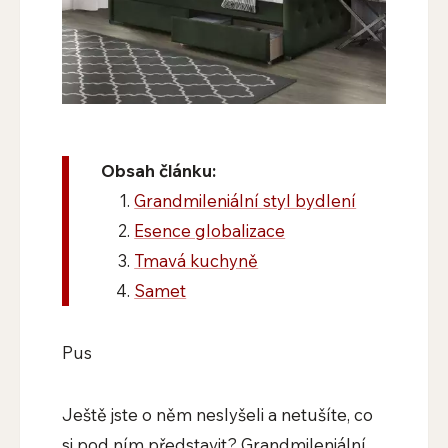
Obsah článku:
Grandmileniální styl bydlení
Esence globalizace
Tmavá kuchyně
Samet
Pus
Ještě jste o něm neslyšeli a netušíte, co
si pod ním představit? Grandmileniální