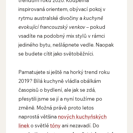
trendům roku 2020. Koupelna
inspirovaná orientem, obývací pokoj v
rytmu australské divočiny a
kuchyně
evokující francouzský venkov
– pokud
vsadíte na podobný mix stylů v rámci
jediného bytu, nešlápnete vedle. Naopak
se budete cítit jako světoběžníci.
Pamatujete si ještě na horký trend roku
2019? Bílá kuchyně vládla obálkám
časopisů o bydlení, ale jak se zdá,
přesytili jsme se jí a nyní toužíme po
změně. Možná právě proto letos
naprostá většina
nových kuchyňských
linek
o světlé
tóny
ani nezavadí. Do