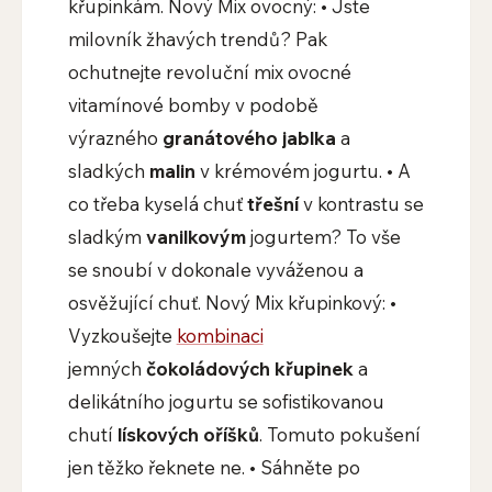
křupinkám. Nový Mix ovocný: • Jste
milovník žhavých trendů? Pak
ochutnejte revoluční mix ovocné
vitamínové bomby v podobě
výrazného
granátového jablka
a
sladkých
malin
v krémovém jogurtu. • A
co třeba kyselá chuť
třešní
v kontrastu se
sladkým
vanilkovým
jogurtem? To vše
se snoubí v dokonale vyváženou a
osvěžující chuť. Nový Mix křupinkový: •
Vyzkoušejte
kombinaci
jemných
čokoládových křupinek
a
delikátního jogurtu se sofistikovanou
chutí
lískových oříšků
. Tomuto pokušení
jen těžko řeknete ne. • Sáhněte po