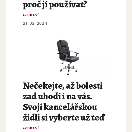
proč jí používat?
ZDRAVÍ
21. 02. 2024
Nečekejte, až bolesti
zad uhodí i na vás.
Svoji kancelářskou
židli si vyberte už teď
ZDRAVÍ