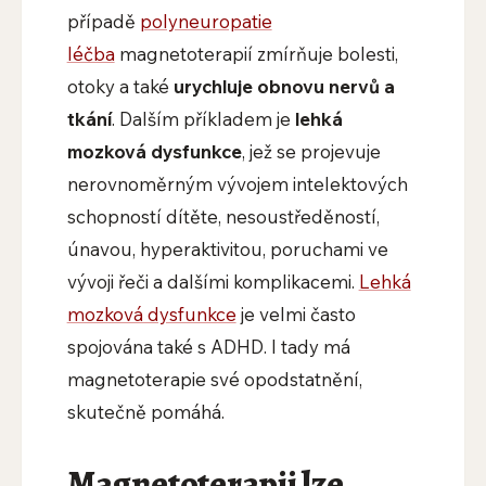
případě
polyneuropatie
léčba
magnetoterapií zmírňuje bolesti,
otoky a také
urychluje obnovu nervů a
tkání
. Dalším příkladem je
lehká
mozková dysfunkce
, jež se projevuje
nerovnoměrným vývojem intelektových
schopností dítěte, nesoustředěností,
únavou, hyperaktivitou, poruchami ve
vývoji řeči a dalšími komplikacemi.
Lehká
mozková dysfunkce
je velmi často
spojována také s ADHD. I tady má
magnetoterapie své opodstatnění,
skutečně pomáhá.
Magnetoterapii lze