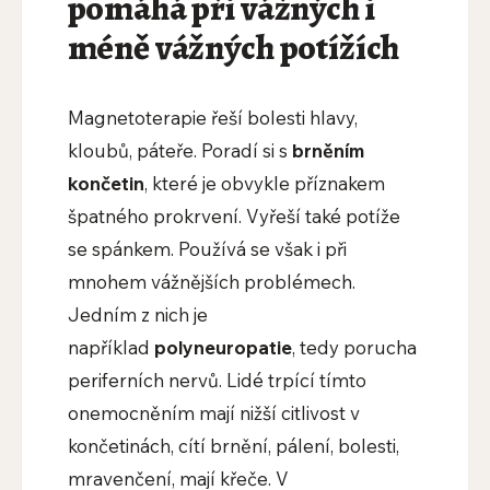
pomáhá při vážných i
méně vážných potížích
Magnetoterapie řeší bolesti hlavy,
kloubů, páteře. Poradí si s
brněním
končetin
, které je obvykle příznakem
špatného prokrvení. Vyřeší také potíže
se spánkem. Používá se však i při
mnohem vážnějších problémech.
Jedním z nich je
například
polyneuropatie
, tedy porucha
periferních nervů. Lidé trpící tímto
onemocněním mají nižší citlivost v
končetinách, cítí brnění, pálení, bolesti,
mravenčení, mají křeče. V