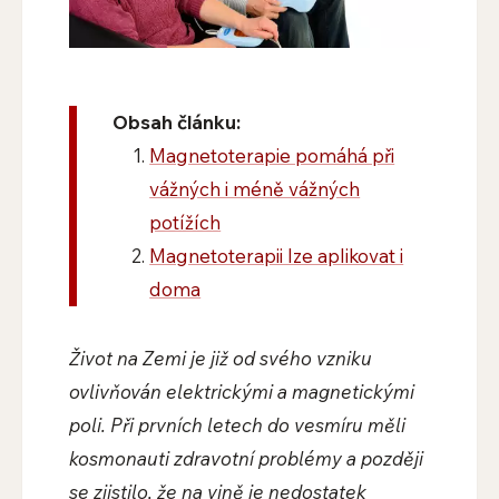
Obsah článku:
Magnetoterapie pomáhá při
vážných i méně vážných
potížích
Magnetoterapii lze aplikovat i
doma
Život na Zemi je již od svého vzniku
ovlivňován elektrickými a magnetickými
poli. Při prvních letech do vesmíru měli
kosmonauti zdravotní problémy a později
se zjistilo, že na vině je nedostatek