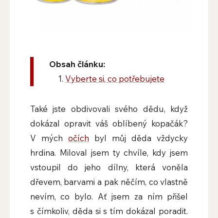
Obsah článku:
Vyberte si, co potřebujete
Také jste obdivovali svého dědu, když
dokázal opravit váš oblíbený kopačák?
V mých
očích
byl můj děda vždycky
hrdina. Miloval jsem ty chvíle, kdy jsem
vstoupil do jeho dílny, která voněla
dřevem, barvami a pak něčím, co vlastně
nevím, co bylo. Ať jsem za ním přišel
s čímkoliv, děda si s tím dokázal poradit.