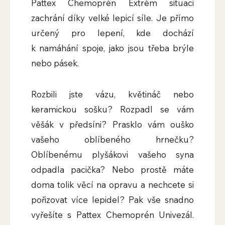
Pattex Chemoprén Extrém situaci
zachrání díky velké lepicí síle. Je přímo
určený pro lepení, kde dochází
k namáhání spoje, jako jsou třeba brýle
nebo pásek.
Rozbili jste vázu, květináč nebo
keramickou sošku? Rozpadl se vám
věšák v předsíni? Prasklo vám ouško
vašeho oblíbeného hrnečku?
Oblíbenému plyšákovi vašeho syna
odpadla pacička? Nebo prostě máte
doma tolik věcí na opravu a nechcete si
pořizovat více lepidel? Pak vše snadno
vyřešíte s Pattex Chemoprén Univezál.