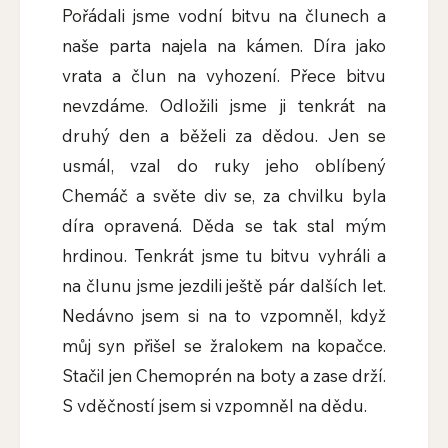
Pořádali jsme vodní bitvu na člunech a
naše parta najela na kámen. Díra jako
vrata a člun na vyhození. Přece bitvu
nevzdáme. Odložili jsme ji tenkrát na
druhý den a běželi za dědou. Jen se
usmál, vzal do ruky jeho oblíbený
Chemáč a světe div se, za chvilku byla
díra opravená. Děda se tak stal mým
hrdinou. Tenkrát jsme tu bitvu vyhráli a
na člunu jsme jezdili ještě pár dalších let.
Nedávno jsem si na to vzpomněl, když
můj syn přišel se žralokem na kopačce.
Stačil jen Chemoprén na boty a zase drží.
S vděčností jsem si vzpomněl na dědu.