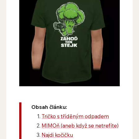
Obsah článku:
Tričko s tříděným odpadem
MIMOň (aneb když se netrefíte)
Najdi kočičku