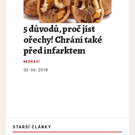
5 důvodů, proč jíst
ořechy! Chrání také
před infarktem
ZDRAVÍ
03. 06. 2018
STARŠÍ ČLÁNKY