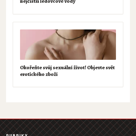
nejčistší ledovcové vody
Okořeňte svůj sexuální život! Objevte svět
erotického zboží
RUBRIKY