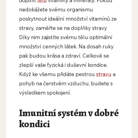
doplnit
tělu
vitamíny a minerály.
Pokud
nedokážete svému organismu
poskytnout ideální množství vitamínů ze
stravy, zaměřte se na doplňky stravy.
Díky nim zajistíte svému tělu optimální
množství cenných látek. Na dosah ruky
pak budou krása a zdraví. Celkově se
zlepší vaše fyzická i duševní kondice.
Když ke všemu přidáte pestrou
stravu
a
pohyb na čerstvém vzduchu, budete s
výsledkem spokojení.
Imunitní systém v dobré
kondici