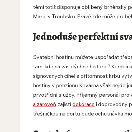
těmi totiž disponuje oblíbený brněnský pe
Marie v Troubsku. Právě zde může prob
Jednoduše perfektní sv
Svatební hostinu můžete uspořádat třeba 
tam, kde na vás dýchne historie? Kombinac
signovaných cihel a přítomnost krbu vyt
hostiny v penzionu Kovárna však nejde jen 
prvotřídní služby. Příjemný personál pr
a zároveň
zajistí
dekorace
i doprovodný p
třešničkou na dortu bude ochutnávka mor