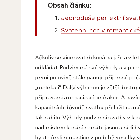
Obsah článku:
Jednoduše perfektní svat
Svatební noc v romantick
Ačkoliv se více svateb koná na jaře a v l
odkládat. Podzim má své výhody a v podst
první polovině stále panuje příjemné poča
„roztékali“. Další výhodou je větší dostu
přípravami a organizací celé akce. A navíc
kapacitních důvodů svatbu přeložit na m
tak nabito. Výhody podzimní svatby v k
nad místem konání nemáte jasno a rádi bys
byste řekli romantice v podobě veselky v