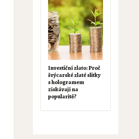
Investiční zlato: Proč
švýcarské zlaté slitky
s hologramem
získávají na
popularitě?
e