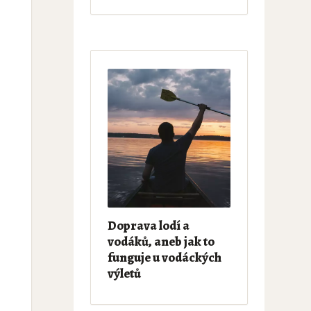
Doprava lodí a
vodáků, aneb jak to
funguje u vodáckých
výletů