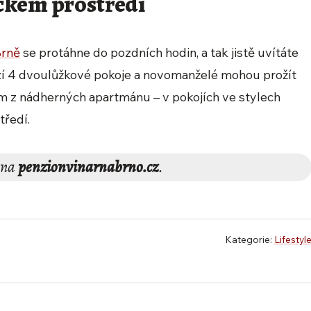
ckém prostředí
Brně
se protáhne do pozdních hodin, a tak jistě uvítáte
zí 4 dvoulůžkové pokoje a novomanželé mohou prožít
 z nádherných apartmánu – v pokojích ve stylech
tředí.
e na
penzionvinarnabrno.cz
.
Kategorie:
Lifestyl