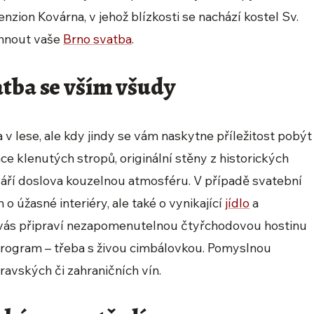
nzion Kovárna, v jehož blízkosti se nachází kostel Sv.
ěhnout vaše
Brno svatba
.
atba se vším všudy
v lese, ale kdy jindy se vám naskytne příležitost pobýt
e klenutých stropů, originální stěny z historických
váří doslova kouzelnou atmosféru. V případě svatební
o úžasné interiéry, ale také o vynikající
jídlo
a
o vás připraví nezapomenutelnou čtyřchodovou hostinu
rogram – třeba s živou cimbálovkou. Pomyslnou
avských či zahraničních vín.