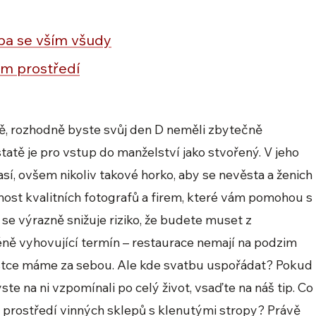
ba se vším všudy
ém prostředí
étě, rozhodně byste svůj den D neměli zbytečně
atě je pro vstup do manželství jako stvořený. V jeho
sí, ovšem nikoliv takové horko, aby se nevěsta a ženich
pnost kvalitních fotografů a firem, které vám pomohou s
 se výrazně snižuje riziko, že budete muset z
éně vyhovující termín – restaurace nemají na podzim
ostce máme za sebou. Ale kde svatbu uspořádat? Pokud
te na ni vzpomínali po celý život, vsaďte na náš tip. Co
 prostředí vinných sklepů s klenutými stropy? Právě