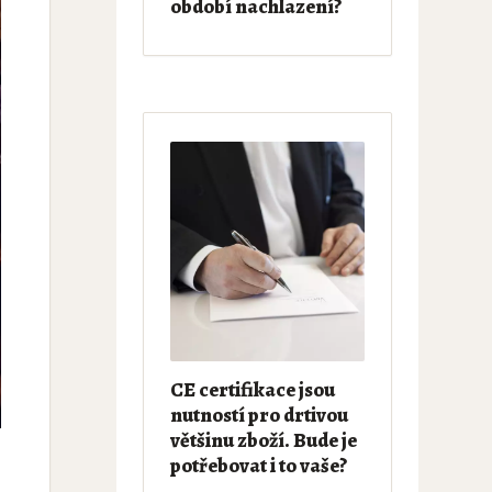
období nachlazení?
CE certifikace jsou
nutností pro drtivou
většinu zboží. Bude je
potřebovat i to vaše?