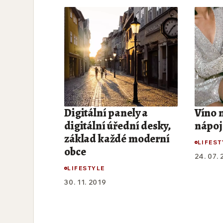
Digitální panely a
Víno 
digitální úřední desky,
nápoj
základ každé moderní
LIFEST
obce
24. 07.
LIFESTYLE
30. 11. 2019