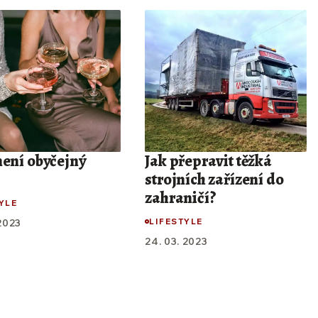
není obyčejný
Jak přepravit těžká
strojních zařízení do
zahraničí?
YLE
LIFESTYLE
 2023
24. 03. 2023