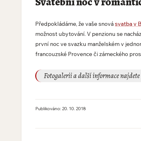
Svatební noc v romanti
Předpokládáme, že vaše snová
svatba v 
možnost ubytování. V penzionu se nachá
první noc ve svazku manželském v jednom
francouzské Provence či zámeckého pros
Fotogalerii a další informace najdet
Publikováno: 20. 10. 2018