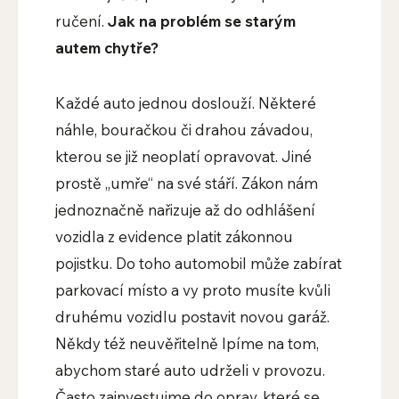
ručení.
Jak na problém se starým
autem chytře?
Každé auto jednou doslouží. Některé
náhle, bouračkou či drahou závadou,
kterou se již neoplatí opravovat. Jiné
prostě „umře“ na své stáří. Zákon nám
jednoznačně nařizuje až do odhlášení
vozidla z evidence platit zákonnou
pojistku. Do toho automobil může zabírat
parkovací místo a vy proto musíte kvůli
druhému vozidlu postavit novou garáž.
Někdy též neuvěřitelně lpíme na tom,
abychom staré auto udrželi v provozu.
Často zainvestujme do oprav, které se