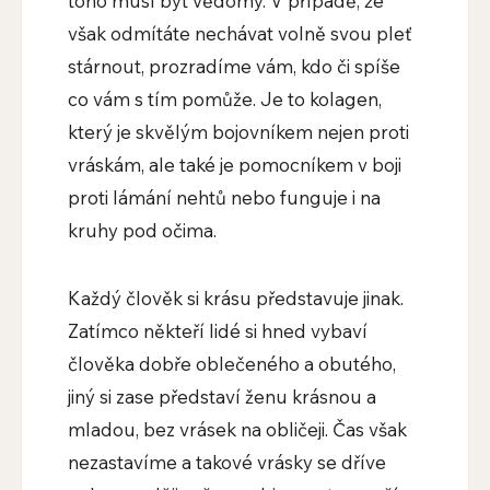
toho musí být vědomy. V případě, že
však odmítáte nechávat volně svou pleť
stárnout, prozradíme vám, kdo či spíše
co vám s tím pomůže. Je to kolagen,
který je skvělým bojovníkem nejen proti
vráskám, ale také je pomocníkem v boji
proti lámání nehtů nebo funguje i na
kruhy pod očima.
Každý člověk si krásu představuje jinak.
Zatímco někteří lidé si hned vybaví
člověka dobře oblečeného a obutého,
jiný si zase představí ženu krásnou a
mladou, bez vrásek na obličeji. Čas však
nezastavíme a takové vrásky se dříve