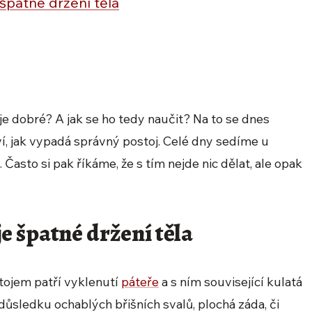
patné držení těla
e dobré? A jak se ho tedy naučit? Na to se dnes
í, jak vypadá správný postoj. Celé dny sedíme u
 Často si pak říkáme, že s tím nejde nic dělat, ale opak
 špatné držení těla
tojem patří vyklenutí
páteře
a s ním související kulatá
 důsledku ochablých břišních svalů, plochá záda, či