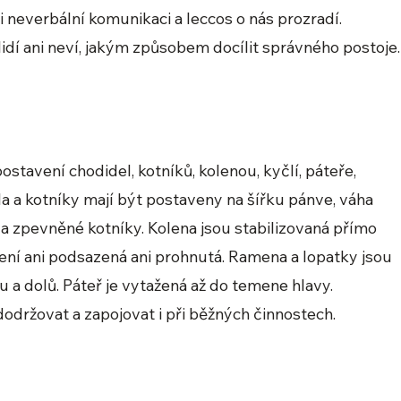
zi neverbální komunikaci a leccos o nás prozradí.
dí ani neví, jakým způsobem docílit správného postoje.
stavení chodidel, kotníků, kolenou, kyčlí, páteře,
a a kotníky mají být postaveny na šířku pánve, váha
a zpevněné kotníky. Kolena jsou stabilizovaná přímo
není ani podsazená ani prohnutá. Ramena a lopatky jsou
 a dolů. Páteř je vytažená až do temene hlavy.
održovat a zapojovat i při běžných činnostech.