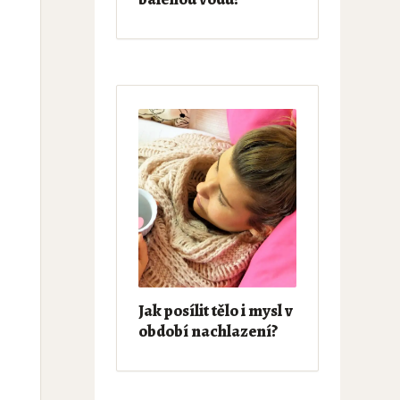
Jak posílit tělo i mysl v
období nachlazení?