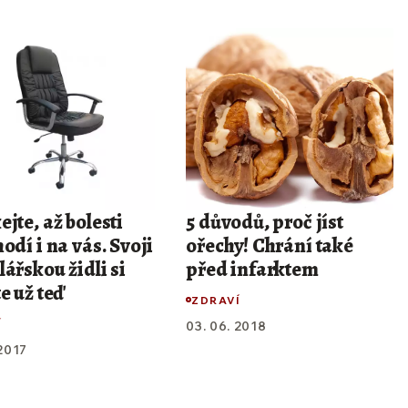
jte, až bolesti
5 důvodů, proč jíst
odí i na vás. Svoji
ořechy! Chrání také
ářskou židli si
před infarktem
e už teď
ZDRAVÍ
Í
03. 06. 2018
 2017