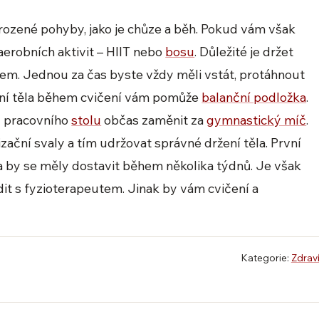
irozené pohyby, jako je chůze a běh. Pokud vám však
aerobních aktivit – HIIT nebo
bosu
. Důležité je držet
čem. Jednou za čas byste vždy měli vstát, protáhnout
žení těla během cvičení vám pomůže
balanční podložka
.
 u pracovního
stolu
občas zaměnit za
gymnastický míč
.
zační svaly a tím udržovat správné držení těla. První
la by se měly dostavit během několika týdnů. Je však
dit s fyzioterapeutem. Jinak by vám cvičení a
Kategorie:
Zdrav