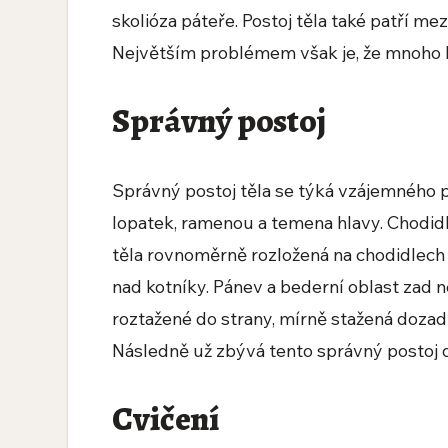
skolióza páteře. Postoj těla také patří me
Největším problémem však je, že mnoho li
Správný postoj
Správný postoj těla se týká vzájemného po
lopatek, ramenou a temena hlavy. Chodidl
těla rovnoměrně rozložená na chodidlech 
nad kotníky. Pánev a bederní oblast zad 
roztažené do strany, mírně stažená dozadu
Následně už zbývá tento správný postoj d
Cvičení