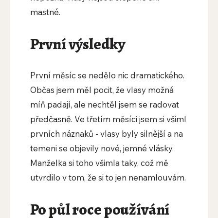
mastné.
První výsledky
První měsíc se nedělo nic dramatického.
Občas jsem měl pocit, že vlasy možná
míň padají, ale nechtěl jsem se radovat
předčasně. Ve třetím měsíci jsem si všiml
prvních náznaků - vlasy byly silnější a na
temeni se objevily nové, jemné vlásky.
Manželka si toho všimla taky, což mě
utvrdilo v tom, že si to jen nenamlouvám.
Po půl roce používání