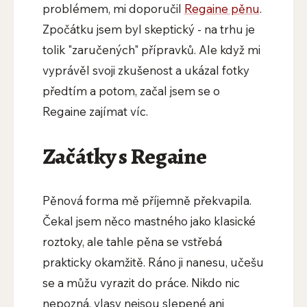
problémem, mi doporučil
Regaine pěnu
.
Zpočátku jsem byl skeptický - na trhu je
tolik "zaručených" přípravků. Ale když mi
vyprávěl svoji zkušenost a ukázal fotky
předtím a potom, začal jsem se o
Regaine zajímat víc.
Začátky s Regaine
Pěnová forma mě příjemně překvapila.
Čekal jsem něco mastného jako klasické
roztoky, ale tahle pěna se vstřebá
prakticky okamžitě. Ráno ji nanesu, učešu
se a můžu vyrazit do práce. Nikdo nic
nepozná, vlasy nejsou slepené ani