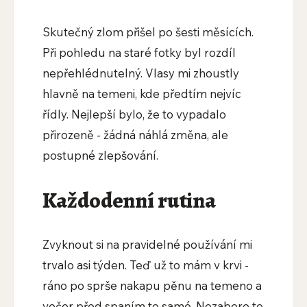
Skutečný zlom přišel po šesti měsících.
Při pohledu na staré fotky byl rozdíl
nepřehlédnutelný. Vlasy mi zhoustly
hlavně na temeni, kde předtím nejvíc
řídly. Nejlepší bylo, že to vypadalo
přirozeně - žádná náhlá změna, ale
postupné zlepšování.
Každodenní rutina
Zvyknout si na pravidelné používání mi
trvalo asi týden. Teď už to mám v krvi -
ráno po sprše nakapu pěnu na temeno a
večer před spaním to samé. Nezabere to