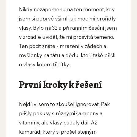
Nikdy nezapomenu na ten moment, kdy
jsem si poprvé všiml, jak moc mi prořídly
vlasy. Bylo mi 32 a při ranním česání jsem
v zrcadle uviděl, že mi prosvítá temeno.
Ten pocit znáte - mrazení v zádech a
myšlenky na tátu a dědu, kteří také přišli
o vlasy kolem třicítky.
První kroky k řešení
Nejdřív jsem to zkoušel ignorovat. Pak
přišly pokusy s různými šampony a
vitamíny, ale vlasy padaly dál. Až
kamarád, který si prošel stejným