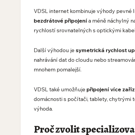
VDSL internet kombinuje výhody pevné li
bezdrátové připojení
a méně náchylný n
rychlostí srovnatelných s optickými kabel
Další výhodou je
symetrická rychlost u
nahrávání dat do cloudu nebo streamován
mnohem pomalejší.
VDSL také umožňuje
připojení více zař
domácnosti s počítači, tablety, chytrými 
výhoda.
Proč zvolit specializov