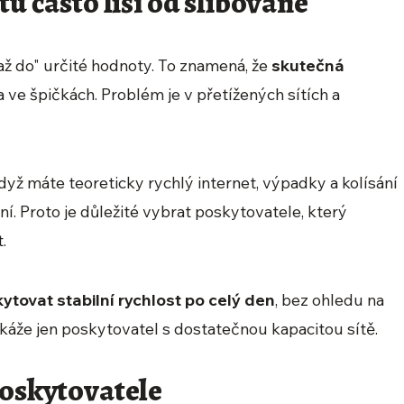
tu často liší od slibované
až do" určité hodnoty. To znamená, že
skutečná
a ve špičkách. Problém je v přetížených sítích a
 když máte teoreticky rychlý internet, výpadky a kolísání
í. Proto je důležité vybrat poskytovatele, který
.
ytovat stabilní rychlost po celý den
, bez ohledu na
okáže jen poskytovatel s dostatečnou kapacitou sítě.
poskytovatele