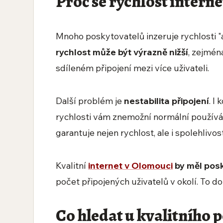
Proč se rychlost interne
Mnoho poskytovatelů inzeruje rychlosti "
rychlost může být výrazně nižší
, zejmén
sdíleném připojení mezi více uživateli.
Další problém je
nestabilita připojení
. I
rychlosti vám znemožní normální používán
garantuje nejen rychlost, ale i spolehlivost
Kvalitní
internet v Olomouci
by měl posk
počet připojených uživatelů v okolí. To d
Co hledat u kvalitního 