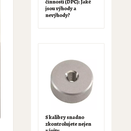
činnosti (DPČ): Jaké
jsou výhody a
nevýhody?
S kalibry snadno
zkontrolujete nejen
závity