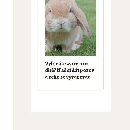
Vybíráte zvíře pro
dítě? Nač si dát pozor
a čeho se vyvarovat