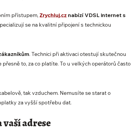
obním přístupem,
Zrychluj.cz
nabízí VDSL internet s
Specializují se na kvalitní připojení s technickou
k zákazníkům
. Technici při aktivaci otestují skutečnou
e přesně to, za co platíte. To u velkých operátorů často
kabelově, tak vzduchem. Nemusíte se starat o
platky za vyšší spotřebu dat.
a vaší adrese