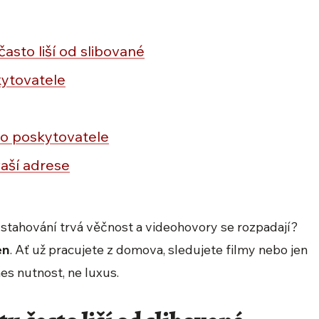
často liší od slibované
kytovatele
ho poskytovatele
vaší adrese
, stahování trvá věčnost a videohovory se rozpadají?
en
. Ať už pracujete z domova, sledujete filmy nebo jen
nes nutnost, ne luxus.