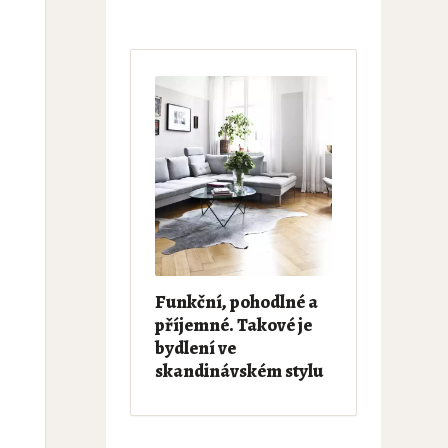
Funkční, pohodlné a
příjemné. Takové je
bydlení ve
skandinávském stylu