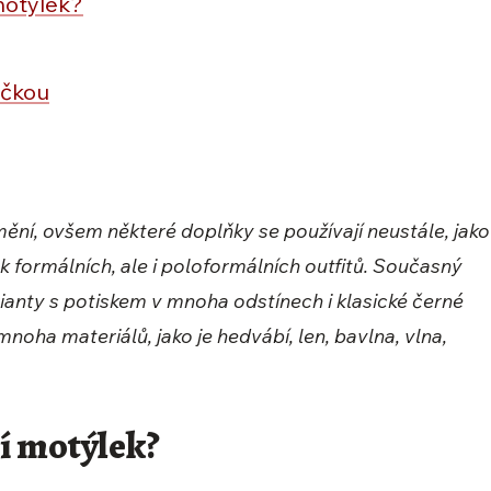
motýlek?
ičkou
ní, ovšem některé doplňky se používají neustále, jako
k formálních, ale i poloformálních outfitů. Současný
rianty s potiskem v mnoha odstínech i klasické černé
mnoha materiálů, jako je hedvábí, len, bavlna, vlna,
í motýlek?