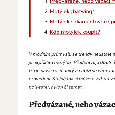
Předvázané, nebo vázací 
Motýlek „batwing“
Motýlek s diamantovou šp
Kde motýlek koupit?
V módním průmyslu se trendy neustále mě
je například motýlek. Představuje doplně
trh je navíc rozmanitý a nabízí se vám va
provedení. Stejně tak si můžete vybrat z 
polyester, nylon či samet.
Předvázané, nebo vázac