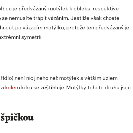
olbou je předvázaný motýlek k obleku, respektive
e se nemusíte trápit vázáním. Jestliže však chcete
áhnout po vázacím motýlku, protože ten předvázaný je
extrémní symetrií.
ídlo) není nic jiného než motýlek s větším uzlem.
 a
kolem
krku se zeštíhluje. Motýlky tohoto druhu jsou
 špičkou