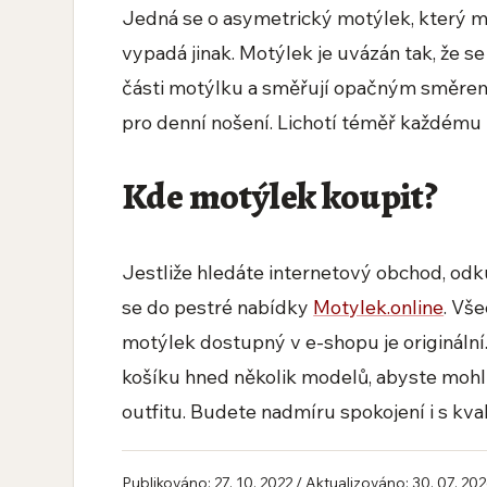
Jedná se o asymetrický motýlek, který má
vypadá jinak. Motýlek je uvázán tak, že se
části motýlku a směřují opačným směrem
pro denní nošení. Lichotí téměř každému t
Kde motýlek koupit?
Jestliže hledáte internetový obchod, odk
se do pestré nabídky
Motylek.online
. Vš
motýlek dostupný v e-shopu je originální.
košíku hned několik modelů, abyste mohl
outfitu. Budete nadmíru spokojení i s kval
Publikováno: 27. 10. 2022 / Aktualizováno: 30. 07. 20