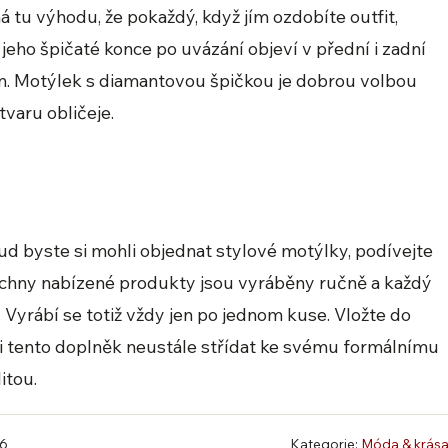
 tu výhodu, že pokaždý, když jím ozdobíte outfit,
 jeho špičaté konce po uvázání objeví v přední i zadní
. Motýlek s diamantovou špičkou je dobrou volbou
varu obličeje.
ud byste si mohli objednat stylové motýlky, podívejte
echny nabízené produkty jsou vyráběny ručně a každý
 Vyrábí se totiž vždy jen po jednom kuse. Vložte do
i tento doplněk neustále střídat ke svému formálnímu
itou.
26
Kategorie:
Móda & krás