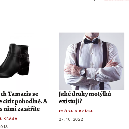
ách Tamaris se
Jaké druhy motýlků
 cítit pohodlně. A
existují?
s nimi zazáříte
MÓDA & KRÁSA
& KRÁSA
27. 10. 2022
2018