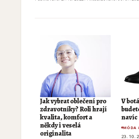
Jak vybrat oblečení pro
V bot
zdravotníky? Roli hrají
budete
kvalita, komfort a
navíc 
někdy i veselá
MÓDA 
originalita
23. 10. 