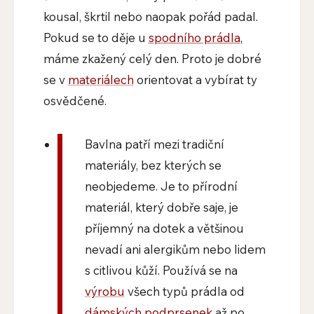
kousal, škrtil nebo naopak pořád padal.
Pokud se to děje u
spodního prádla
,
máme zkažený celý den. Proto je dobré
se v
materiálech
orientovat a vybírat ty
osvědčené.
Bavlna patří mezi tradiční
materiály, bez kterých se
neobjedeme. Je to přírodní
materiál, který dobře saje, je
příjemný na dotek a většinou
nevadí ani alergikům nebo lidem
s citlivou kůží. Používá se na
výrobu
všech typů prádla od
dámských podprsenek
až po