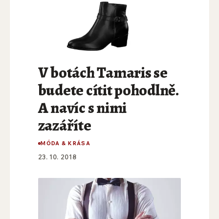
V botách Tamaris se
budete cítit pohodlně.
A navíc s nimi
zazáříte
MÓDA & KRÁSA
23. 10. 2018