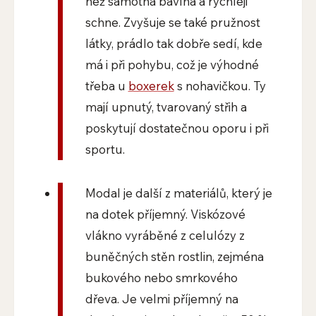
než samotná bavlna a rychleji
schne. Zvyšuje se také pružnost
látky, prádlo tak dobře sedí, kde
má i při pohybu, což je výhodné
třeba u
boxerek
s nohavičkou. Ty
mají upnutý, tvarovaný střih a
poskytují dostatečnou oporu i při
sportu.
Modal je další z materiálů, který je
na dotek příjemný. Viskózové
vlákno vyráběné z celulózy z
buněčných stěn rostlin, zejména
bukového nebo smrkového
dřeva. Je velmi příjemný na