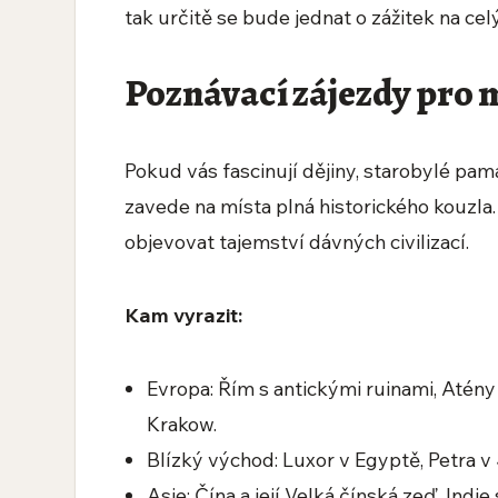
tak určitě se bude jednat o zážitek na celý
Poznávací zájezdy pro m
Pokud vás fascinují dějiny, starobylé pamá
zavede na místa plná historického kouzl
objevovat tajemství dávných civilizací.
Kam vyrazit:
Evropa: Řím s antickými ruinami, Atény
Krakow.
Blízký východ: Luxor v Egyptě, Petra 
Asie: Čína a její Velká čínská zeď, In