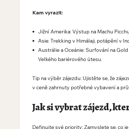
Kam vyrazit:
Jižní Amerika: Výstup na Machu Picchu,
Asie: Trekking v Himálaji, potápění v I
Austrálie a Oceánie: Surfování na Gol
Velkého bariérového útesu.
Tip na výběr zájezdu: Ujistěte se, že zájez
v ceně zahrnuty potřebné vybavení a prů
Jak si vybrat zájezd, kt
Definujte své priority: Zamyslete se, co je