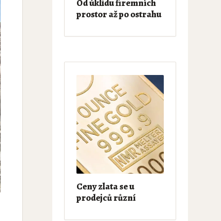
Od úklidu firemních
prostor až po ostrahu
Ceny zlata se u
prodejců různí