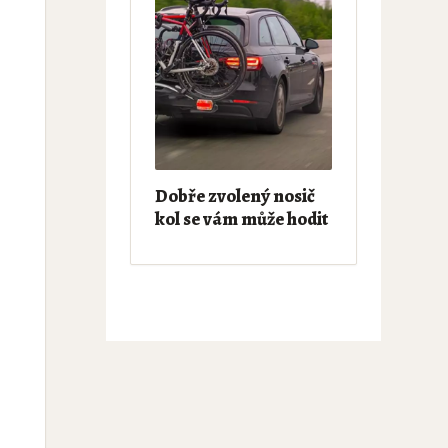
Dobře zvolený nosič
kol se vám může hodit