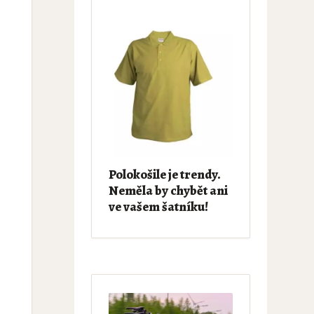
Polokošile je trendy.
Neměla by chybět ani
ve vašem šatníku!