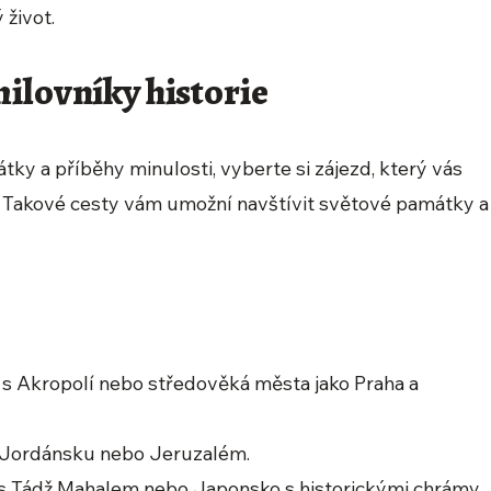
 život.
ilovníky historie
tky a příběhy minulosti, vyberte si zájezd, který vás
a. Takové cesty vám umožní navštívit světové památky a
 s Akropolí nebo středověká města jako Praha a
v Jordánsku nebo Jeruzalém.
die s Tádž Mahalem nebo Japonsko s historickými chrámy