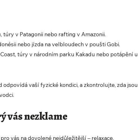
 túry v Patagonii nebo rafting v Amazonii.
ndonésii nebo jízda na velbloudech v poušti Gobi.
d Coast, túry v národním parku Kakadu nebo potápění u
d odpovídá vaší fyzické kondici, a zkontrolujte, zda jsou
vodci.
erý vás nezklame
 pro vás na dovolené nejdůležitější – relaxace,