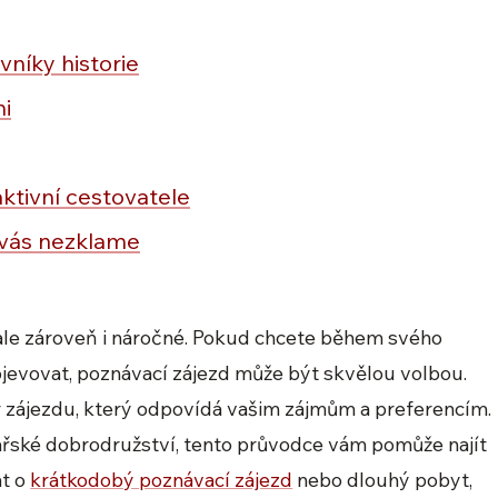
vníky historie
mi
ktivní cestovatele
ý vás nezklame
 ale zároveň i náročné. Pokud chcete během svého
bjevovat, poznávací zájezd může být skvělou volbou.
r zájezdu, který odpovídá vašim zájmům a preferencím.
inářské dobrodružství, tento průvodce vám pomůže najít
at o
krátkodobý poznávací zájezd
nebo dlouhý pobyt,