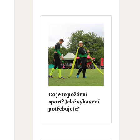
Co je to požární
sport? Jaké vybavení
potřebujete?