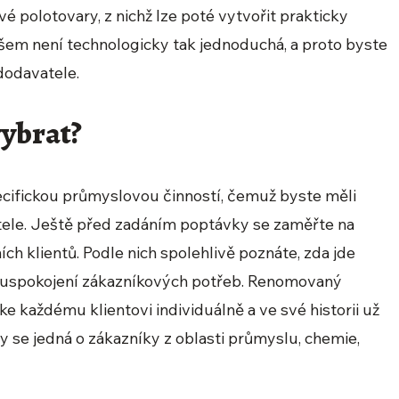
vé polotovary, z nichž lze poté vytvořit prakticky
šem není technologicky tak jednoduchá, a proto byste
dodavatele.
vybrat?
ecifickou průmyslovou činností, čemuž byste měli
atele. Ještě před zadáním poptávky se zaměřte na
ch klientů. Podle nich spolehlivě poznáte, zda jde
é uspokojení zákazníkových potřeb. Renomovaný
e každému klientovi individuálně a ve své historii už
ky se jedná o zákazníky z oblasti průmyslu, chemie,