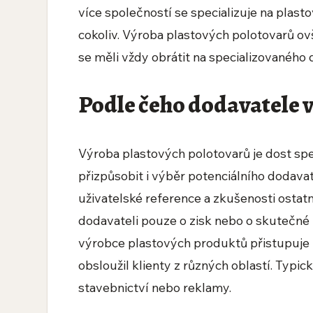
více společností se specializuje na plasto
cokoliv. Výroba plastových polotovarů ov
se měli vždy obrátit na specializovaného 
Podle čeho dodavatele 
Výroba plastových polotovarů je dost sp
přizpůsobit i výběr potenciálního dodav
uživatelské reference a zkušenosti ostatní
dodavateli pouze o zisk nebo o skutečn
výrobce plastových produktů přistupuje k
obsloužil klienty z různých oblastí. Typic
stavebnictví nebo reklamy.