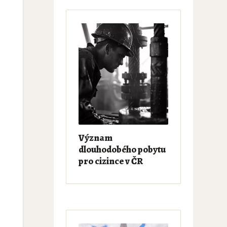
Význam
dlouhodobého pobytu
pro cizince v ČR