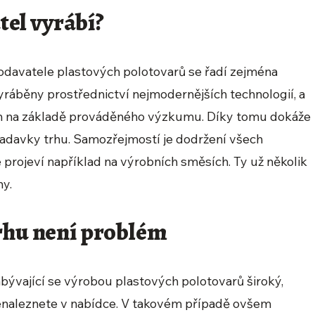
el vyrábí?
davatele plastových polotovarů se řadí zejména
vyráběny prostřednictví nejmodernějších technologií, a
ván na základě prováděného výzkumu. Díky tomu dokáže
adavky trhu. Samozřejmostí je dodržení všech
 projeví například na výrobních směsích. Ty už několik
ny.
vrhu není problém
abývající se výrobou plastových polotovarů široký,
 nenaleznete v nabídce. V takovém případě ovšem