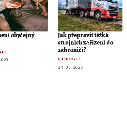
není obyčejný
Jak přepravit těžká
strojních zařízení do
zahraničí?
YLE
LIFESTYLE
 2023
24. 03. 2023