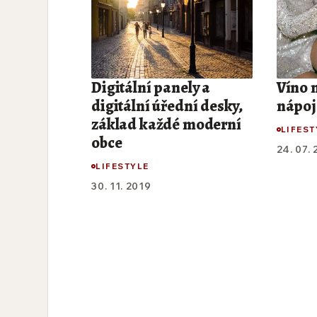
Digitální panely a
Víno 
digitální úřední desky,
nápoj
základ každé moderní
LIFEST
obce
24. 07.
LIFESTYLE
30. 11. 2019