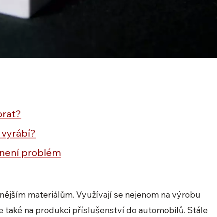
brat?
vyrábí?
 není problém
anějším materiálům. Využívají se nejenom na výrobu
 také na produkci příslušenství do automobilů. Stále