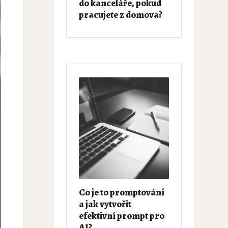
do kanceláře, pokud
pracujete z domova?
Co je to promptování
a jak vytvořit
efektivní prompt pro
AI?