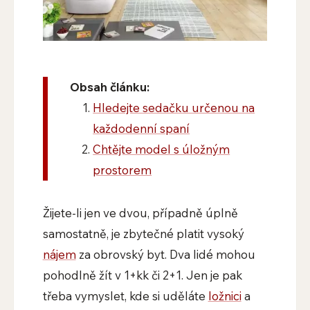
Obsah článku:
Hledejte sedačku určenou na
každodenní spaní
Chtějte model s úložným
prostorem
Žijete-li jen ve dvou, případně úplně
samostatně, je zbytečné platit vysoký
nájem
za obrovský byt. Dva lidé mohou
pohodlně žít v 1+kk či 2+1. Jen je pak
třeba vymyslet, kde si uděláte
ložnici
a