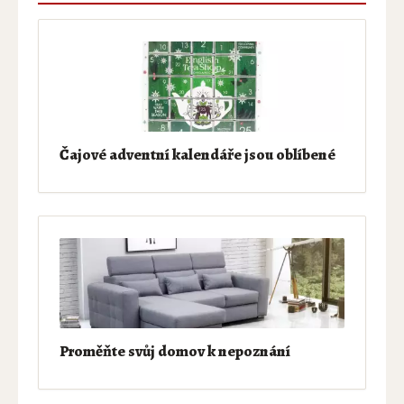
Čajové adventní kalendáře jsou oblíbené
Proměňte svůj domov k nepoznání